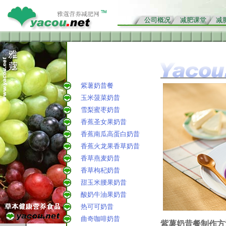
公司概况
减肥课堂
减
紫薯奶昔餐
玉米菠菜奶昔
雪梨蜜枣奶昔
香蕉圣女果奶昔
香蕉南瓜高蛋白奶昔
香蕉火龙果香草奶昔
香草燕麦奶昔
香草枸杞奶昔
甜玉米腰果奶昔
酸奶牛油果奶昔
热可可奶昔
曲奇咖啡奶昔
紫薯奶昔餐制作方