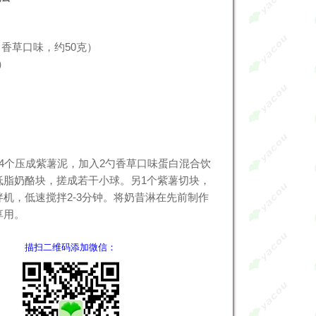
（香草口味，约50克）
）
4个压成紫薯泥，加入2勺香草口味蛋白混合饮
低脂奶酪块，搓成若干小球。另1个紫薯切块，
机，低速搅拌2-3分钟。将奶昔淋在先前制作
享用。
描扫二维码添加微信：