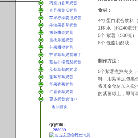
巧克力香蕉奶昔
食材：
奇异果黄瓜奶昔
苹果柠檬姜撞奶昔
4勺 蛋白混合饮料
牛油果香草奶昔
1杯 水（约240毫升
抹茶曲奇奶昔
5个 紫薯（500克）
蜜桃乐园奶昔
8个 低脂奶酪块
芒果甜橙奶昔
芒果草莓奶昔布丁
制作方法：
荔枝柠檬雪梨奶昔
蓝莓草莓酸奶冰
5个紫薯煮熟去皮，
蓝莓草莓奶昔
料，用紫薯泥包裹
坚果香蕉奶昔
将其余食材加入搅拌
红薯香草奶昔
的紫薯球上，即可
更多奶昔食谱>>
返回首页
QQ咨询：
288089