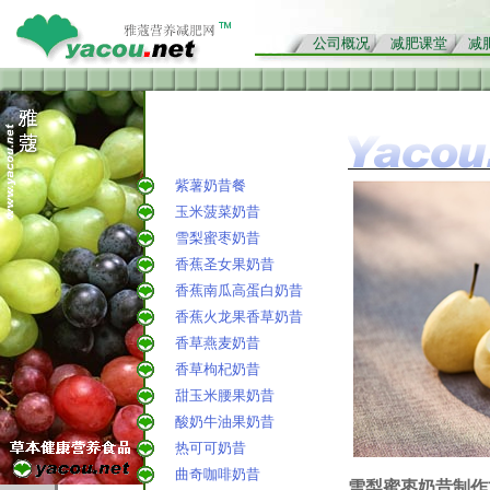
公司概况
减肥课堂
减
紫薯奶昔餐
玉米菠菜奶昔
雪梨蜜枣奶昔
香蕉圣女果奶昔
香蕉南瓜高蛋白奶昔
香蕉火龙果香草奶昔
香草燕麦奶昔
香草枸杞奶昔
甜玉米腰果奶昔
酸奶牛油果奶昔
热可可奶昔
曲奇咖啡奶昔
雪梨蜜枣奶昔制作