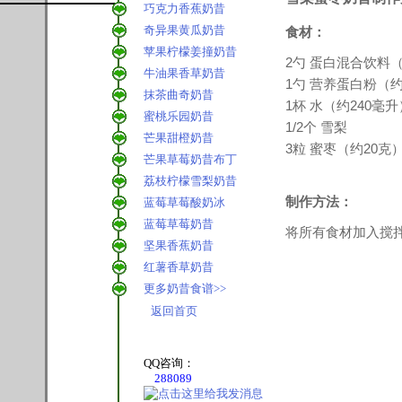
巧克力香蕉奶昔
奇异果黄瓜奶昔
食材：
苹果柠檬姜撞奶昔
2勺 蛋白混合饮料
牛油果香草奶昔
1勺 营养蛋白粉（约
抹茶曲奇奶昔
1杯 水（约240毫升
蜜桃乐园奶昔
1/2个 雪梨
芒果甜橙奶昔
3粒 蜜枣（约20克
芒果草莓奶昔布丁
荔枝柠檬雪梨奶昔
制作方法：
蓝莓草莓酸奶冰
蓝莓草莓奶昔
将所有食材加入搅拌
坚果香蕉奶昔
红薯香草奶昔
更多奶昔食谱>>
返回首页
QQ咨询：
288089