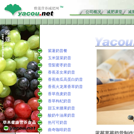
公司概况
减肥课堂
减
紫薯奶昔餐
玉米菠菜奶昔
雪梨蜜枣奶昔
香蕉圣女果奶昔
香蕉南瓜高蛋白奶昔
香蕉火龙果香草奶昔
香草燕麦奶昔
香草枸杞奶昔
甜玉米腰果奶昔
酸奶牛油果奶昔
热可可奶昔
曲奇咖啡奶昔
蓝莓草莓奶昔制作