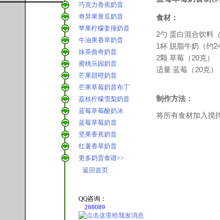
巧克力香蕉奶昔
奇异果黄瓜奶昔
食材：
苹果柠檬姜撞奶昔
2勺 蛋白混合饮料
牛油果香草奶昔
1杯 脱脂牛奶（约2
抹茶曲奇奶昔
2颗 草莓（20克）
蜜桃乐园奶昔
适量 蓝莓（20克）
芒果甜橙奶昔
芒果草莓奶昔布丁
制作方法：
荔枝柠檬雪梨奶昔
蓝莓草莓酸奶冰
将所有食材加入搅拌
蓝莓草莓奶昔
坚果香蕉奶昔
红薯香草奶昔
更多奶昔食谱>>
返回首页
QQ咨询：
288089