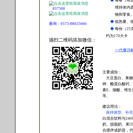
◆
每餐（用豆
维持体内蛋白质
837508
物和零食。同
◆
低热量、
垂询：0573-88025666
◆
每份（25
垂询：0573-
约为170大卡
描扫二维码添加微信：
>>代餐详
主要成份：
大豆蛋白、果糖
钾、酪蛋白酸钙
素E、烟酸、维生
等。
建议用法：
保持体型、补充
白混合饮料与24
奶、脱脂奶、果
合搅拌成奶昔，