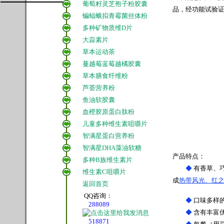
葡萄籽灵芝孢子粉胶囊
品，经功能试验
蝙蝠蛾拟青霉菌丝体粉
多种矿物质维D片
大蒜素片
草本运动茶
蔓越莓蓝莓越橘胶囊
草本膳食纤维粉
芦荟营养粉
鱼油软胶囊
血橙胶原蛋白肽粉
儿童多种维生素咀嚼片
智满星蛋白营养粉
智满星DHA藻油软糖
产品特点：
多种B族维生素片
◆
有香草、
维生素C咀嚼片
成
热带风光、红
返回首页
QQ咨询：
◆
口味多样
288089
◆
含有丰富
518871