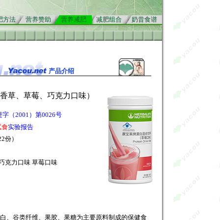
肥方法
营养赞助
营养减肥
减肥组合
奶昔食谱
产品介绍
（香草、草莓、巧克力口味）
字（2001）第0026号
试食
实验报告
22份）
 巧克力口味 草莓口味
元
白、谷类纤维、果胶、果糖为主要原料制成的保健食