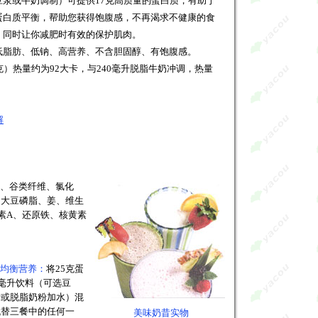
浆或牛奶调制）可提供17克高质量的蛋白质，有助于
平衡，帮助您获得饱腹感，不再渴求不健康的食
时让你减肥时有效的保护肌肉。
低脂肪、低钠、高营养、不含胆固醇、有饱腹感。
克）热量约为92大卡，与240毫升脱脂牛奶冲调，热量
解
、谷类纤维、氯化
、大豆磷脂、姜、维生
素A、还原铁、核黄素
均衡营养：
将25克蛋
0毫升饮料（可选豆
汁或脱脂奶粉加水）混
代替三餐中的任何一
美味奶昔实物