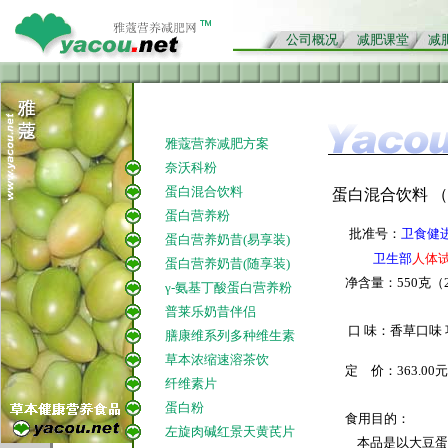
公司概况
减肥课堂
减
雅蔻营养减肥方案
奈沃科粉
蛋白混合饮料
蛋白混合饮料 
蛋白营养粉
批准号：
卫食健进
蛋白营养奶昔(易享装)
卫生部
人体
蛋白营养奶昔(随享装)
净含量：550克（
γ-氨基丁酸蛋白营养粉
普莱乐奶昔伴侣
口 味：香草口味
膳康维系列多种维生素
草本浓缩速溶茶饮
定 价：363.00
纤维素片
蛋白粉
食用目的：
左旋肉碱红景天黄芪片
本品是以大豆蛋