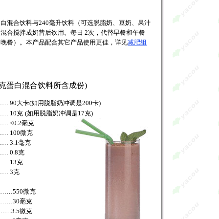
蛋白混合饮料与240毫升饮料（可选脱脂奶、豆奶、果汁
混合搅拌成奶昔后饮用。每日 2次，代替早餐和午餐
和晚餐）。本产品配合其它产品使用更佳，详见
减肥组
5克蛋白混合饮料所含成份)
 90大卡(如用脱脂奶冲调是200卡)
… 10克
(如用脱脂奶冲调是17克)
 <0.2毫克
 100微克
 3.1毫克
 0.8克
… 13克
… 3克
……550微克
……30毫克
……3.5微克