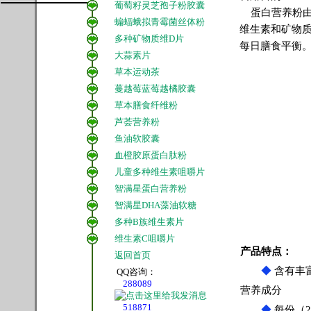
葡萄籽灵芝孢子粉胶囊
蛋白营养粉由
蝙蝠蛾拟青霉菌丝体粉
维生素和矿物
多种矿物质维D片
每日膳食平衡
大蒜素片
草本运动茶
蔓越莓蓝莓越橘胶囊
草本膳食纤维粉
芦荟营养粉
鱼油软胶囊
血橙胶原蛋白肽粉
儿童多种维生素咀嚼片
智满星蛋白营养粉
智满星DHA藻油软糖
多种B族维生素片
维生素C咀嚼片
产品特点：
返回首页
◆
含有丰
QQ咨询：
288089
营养成分
518871
◆
每份（2