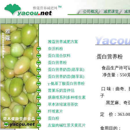
公司概况
减肥课堂
减
雅蔻营养减肥方案
奈沃科粉
蛋白混合饮料
蛋白营养粉
蛋白营养粉
食品生产许可证：S
蛋白营养奶昔(易享装)
净含量：550
蛋白营养奶昔(随享装)
γ-氨基丁酸蛋白营养粉
口 味：曲奇、
普莱乐奶昔伴侣
子
膳康维系列多种维生素
黑芝麻、奇亚
草本浓缩速溶茶饮
纤维素片
定 价：363.
蛋白粉
左旋肉碱红景天黄芪片
食用目的：