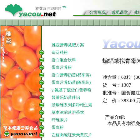
公司概况
减肥课堂
减
雅蔻营养减肥方案
奈沃科粉
蛋白混合饮料
蝙蝠蛾拟青霉
蛋白营养粉
蛋白营养奶昔(易享装)
净含量：60粒（3
蛋白营养奶昔(随享装)
货 号：1307
γ-氨基丁酸蛋白营养粉
批准号：国食健注G2
普莱乐奶昔伴侣
定 价：383.00 
膳康维系列多种维生素
草本浓缩速溶茶饮
产品介绍:
纤维素片
本品具有增强免
蛋白粉
左旋肉碱红景天黄芪片