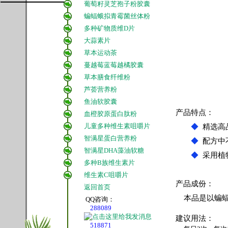
葡萄籽灵芝孢子粉胶囊
蝙蝠蛾拟青霉菌丝体粉
多种矿物质维D片
大蒜素片
草本运动茶
蔓越莓蓝莓越橘胶囊
草本膳食纤维粉
芦荟营养粉
鱼油软胶囊
产品特点：
血橙胶原蛋白肽粉
儿童多种维生素咀嚼片
◆
精选高
智满星蛋白营养粉
◆
配方中
智满星DHA藻油软糖
◆
采用植
多种B族维生素片
维生素C咀嚼片
产品成份：
返回首页
本品是以蝙蝠
QQ咨询：
288089
建议用法：
518871