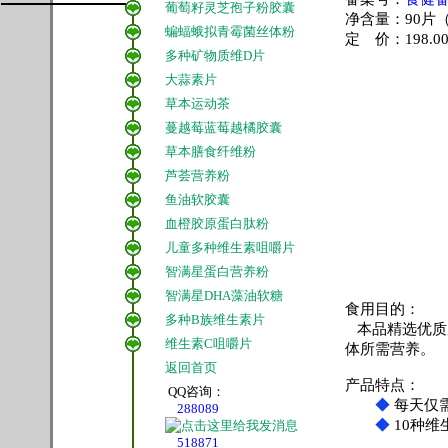
葡萄籽灵芝孢子粉胶囊
净含量：90片（
蝙蝠蛾拟青霉菌丝体粉
定 价：198.0
多种矿物质维D片
大蒜素片
草本运动茶
蔓越莓蓝莓越橘胶囊
草本膳食纤维粉
芦荟营养粉
鱼油软胶囊
血橙胶原蛋白肽粉
儿童多种维生素咀嚼片
智满星蛋白营养粉
智满星DHA藻油软糖
食用目的：
多种B族维生素片
本品精选优质
维生素C咀嚼片
体所需营养。
返回首页
产品特点：
QQ咨询：
◆
每天仅
288089
◆
10种维
518871