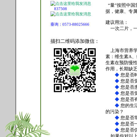
“量”按照中国
837508
据，健康、专
建议用法：
垂询：0573-88025666
一次二片，一
垂询：0573-
描扫二维码添加微信：
上海市营养学
素：维生素A、
生素在预防慢
作用，长期缺
◆
您是否
◆
您是否
◆
您是否
◆
您是否
◆
您是否
◆
您的生
的污染？
◆
您是否
◆
您是否
◆
您是否
如果你对以上