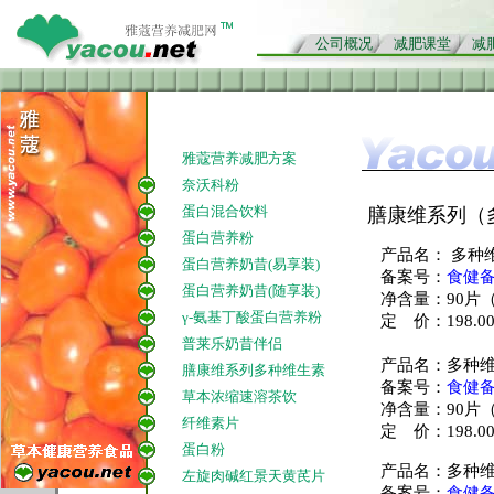
公司概况
减肥课堂
减
雅蔻营养减肥方案
奈沃科粉
蛋白混合饮料
膳康维系列（
蛋白营养粉
产品名： 多种
蛋白营养奶昔(易享装)
备案号：
食健备G
蛋白营养奶昔(随享装)
净含量：90片（
γ-氨基丁酸蛋白营养粉
定 价：198.0
普莱乐奶昔伴侣
产品名：多种
膳康维系列多种维生素
备案号：
食健备G
草本浓缩速溶茶饮
净含量：90片（
纤维素片
定 价：198.0
蛋白粉
产品名：多种
左旋肉碱红景天黄芪片
备案号：
食健备G