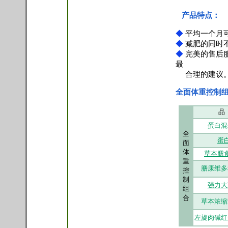
产品特点：
◆
平均一个月可
◆
减肥的同时
◆
完美的售后
最
合理的建议
全面体重控制
品
蛋白混
全
蛋
面
体
草本膳
重
膳康维多
控
制
强力大
组
合
草本浓缩
左旋肉碱红