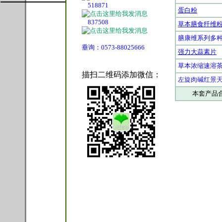
518871
蛋白粉
837508
草本膳食纤维
膳康维系列多
垂询：0573-88025666
强力大蒜素片
垂询：0573-
草本浓缩速溶
描扫二维码添加微信：
左旋肉碱红景
本套产品合计