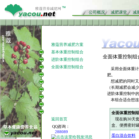
公司概况
减肥课堂
减
雅蔻营养减肥方案
基本体重控制组合
全面体重控制组
进阶体重控制组合
全面体重控制组合
采用全面体重计
肥。
想减肥的同时又
（长期减肥会减
进阶体重控制中
本组合适合想连
全面体重控制
返回首页
现在购
30天
盒、便携密封
QQ咨询：
288089
蛋白混合饮料