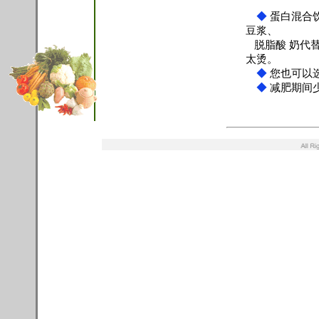
◆
蛋白混合
豆浆、
脱脂酸 奶代替
太烫。
◆
您也可以
◆
减肥期间