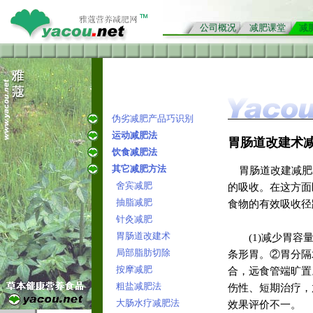
公司概况
减肥课堂
减
伪劣减肥产品巧识别
运动减肥法
胃肠道改建术
饮食减肥法
其它减肥方法
胃肠道改建
减肥
舍宾减肥
的吸收。在这方面
抽脂减肥
食物的有效吸收径
针灸减肥
胃肠道改建术
(1)减少胃容量
局部脂肪切除
条形胃。②胃分隔
按摩减肥
合，远食管端旷置
粗盐减肥法
伤性、短期治疗，
大肠水疗减肥法
效果评价不一。