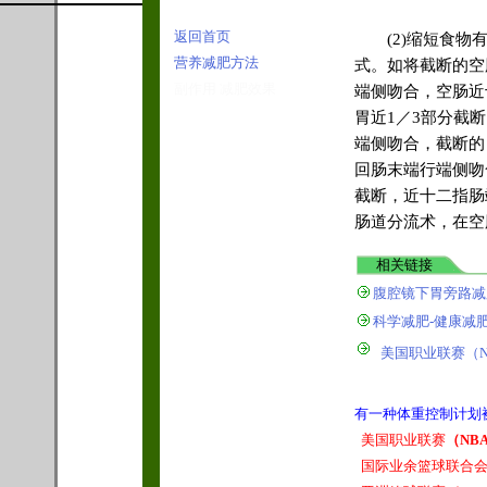
返回首页
(2)缩短食物有
营养减肥方法
式。如将截断的空
副作用 减肥效果
端侧吻合，空肠近
胃近1／3部分截
端侧吻合，截断的
回肠末端行端侧吻
截断，近十二指肠
肠道分流术，在空
相关链
腹腔镜下胃旁路减
科学减肥-健康减
美国职业联赛（N
有一种体重控制计划
美国职业联赛
（NB
国际业余篮球联合