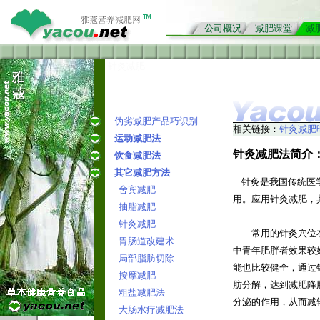
公司概况
减肥课堂
减
针灸减肥
伪劣减肥产品巧识别
相关链接：
针灸减肥
运动减肥法
针灸减肥法简介
饮食减肥法
其它减肥方法
针灸是我国传统医学
舍宾减肥
用。应用针灸
减肥
，
抽脂减肥
针灸减肥
常用的针灸穴位在梁
胃肠道改建术
中青年肥胖者效果较
局部脂肪切除
能也比较健全，通过
按摩减肥
肪分解，达到减肥降
粗盐减肥法
分泌的作用，从而减
大肠水疗减肥法