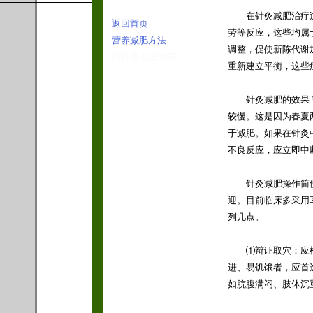
在针灸减肥治疗过
返回首页
劳等反应，这些均属
营养减肥方法
调整，促使新陈代谢
副作用 减肥效果
重新建立平衡，这些
针灸减肥的效果与
较慢。这是因为春夏
于减肥。如果在针灸
不良反应，应立即中
针灸减肥操作简便
迎。目前临床多采用
列几点。
⑴辩证取穴：应根
进、易饥饿者，应首
如脘腹满闷、肢体沉