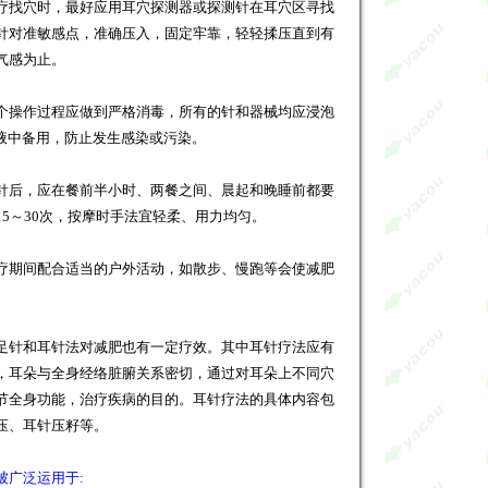
找穴时，最好应用耳穴探测器或探测针在耳穴区寻找
针对准敏感点，准确压入，固定牢靠，轻轻揉压直到有
气感为止。
操作过程应做到严格消毒，所有的针和器械均应浸泡
毒液中备用，防止发生感染或污染。
后，应在餐前半小时、两餐之间、晨起和晚睡前都要
5～30次，按摩时手法宜轻柔、用力均匀。
期间配合适当的户外活动，如散步、慢跑等会使减肥
针和耳针法对
减肥
也有一定疗效。其中耳针疗法应有
，耳朵与全身经络脏腑关系密切，通过对耳朵上不同穴
节全身功能，治疗疾病的目的。耳针疗法的具体内容包
压、耳针压籽等。
被广泛运用于: