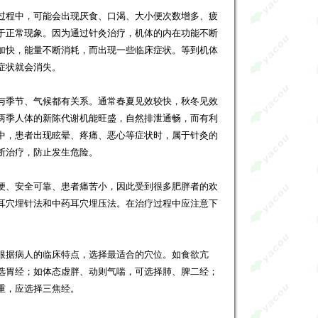
程中，可能会出现厌食、口渴、大小便次数增多、疲
于正常现象。因为通过针灸治疗，机体的内在功能不断
加快，能量不断消耗，而出现一些临床症状。等到机体
症状就会消失。
季节、气候都有关系。通常春夏见效较快，秋冬见效
两季人体的新陈代谢机能旺盛，自然排泄通畅，而有利
中，患者出现眩晕、疼痛、恶心等症状时，属于针灸的
断治疗，防止发生危险。
、安全可靠、患者痛苦小，因此受到很多肥胖者的欢
耳穴埋针法和中药耳穴埋压法。在治疗过程中应注意下
据病人的临床特点，选择最适合的穴位。如食欲亢
选胃经；如体态虚胖、动则气喘，可选择肺、脾二经；
重，应选择三焦经。