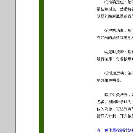
⑵准确定位：治疗
最佳敏感点，然后将
明显的酸麻胀重的得
⑶严格消毒：整个
在75%的酒精或消
⑷定时按摩：埋针
进行按摩，每餐按摩1
⑸增加运动：治疗
的效果更明显。
除了针灸法外，足
尤多。祖国医学认为
位的刺激，可达到调
括耳穴针刺、耳穴按
有一种体重控制计划