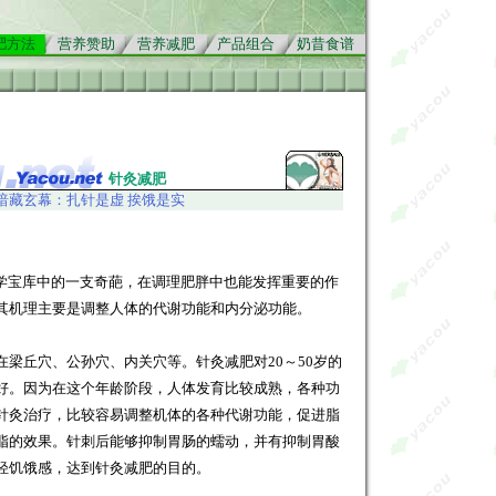
肥方法
营养赞助
营养减肥
产品组合
奶昔食谱
针灸减肥
暗藏玄幕：扎针是虚 挨饿是实
：
宝库中的一支奇葩，在调理肥胖中也能发挥重要的作
其机理主要是调整人体的代谢功能和内分泌功能。
丘穴、公孙穴、内关穴等。针灸减肥对20～50岁的
好。因为在这个年龄阶段，人体发育比较成熟，各种功
针灸治疗，比较容易调整机体的各种代谢功能，促进脂
脂的效果。针刺后能够抑制胃肠的蠕动，并有抑制胃酸
轻饥饿感，达到针灸减肥的目的。