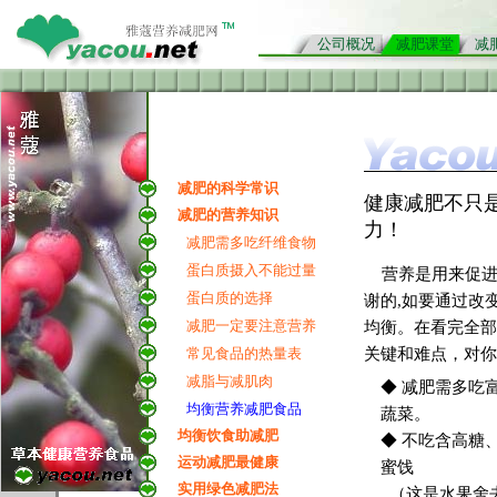
公司概况
减肥课堂
减
减肥的科学常识
健康减肥不只
减肥的营养知识
力！
减肥需多吃纤维食物
蛋白质摄入不能过量
营养是用来促进
蛋白质的选择
谢的,如要通过改
减肥一定要注意营养
均衡。在看完全部
常见食品的热量表
关键和难点，对你
减脂与减肌肉
◆ 减肥需多吃
均衡营养减肥食品
蔬菜。
均衡饮食助减肥
◆
不吃含高糖
运动减肥最健康
蜜饯
实用绿色减肥法
（这是水果舍