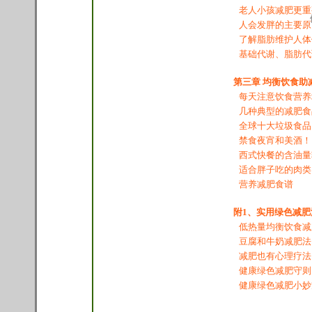
老人小孩减肥更重
人会发胖的主要原
了解脂肪维护人体
基础代谢、脂肪代
第三章 均衡饮食助
每天注意饮食营养
几种典型的减肥食
全球十大垃圾食品
禁食夜宵和美酒！
西式快餐的含油量
适合胖子吃的肉类
营养减肥食谱
附1、实用绿色减肥
低热量均衡饮食减
豆腐和牛奶减肥法
减肥也有心理疗法
健康
绿色减肥守则
健康
绿色减肥小妙