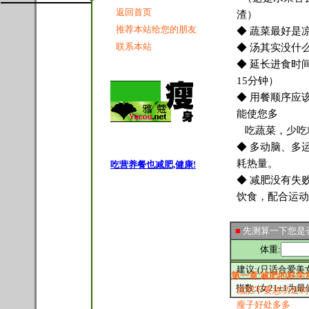
返回首页
渣）
推荐本站给您的朋友
◆
蔬菜最好是
联系本站
◆
汤其实没什
◆ 延长进食时
15分钟）
◆ 用餐顺序应
能使您多
吃蔬菜，少吃
◆ 多动脑、多
耗热量。
吃营养餐也减肥,健康!
◆ 减肥没有失
饮食，配合运动
■
先测算一下您是
体重:
建议:(只适合爱美
第一章 减肥的科学
指数:(女21±1为最
减肥不要急功近利
瘦子好处多多