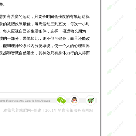
整。
需要高强度的运动，只要长时间低强度的有氧运动就
食的减肥效果最佳，每周运动三到五次，每次一小时
。每人应视自己的生活条件，选择一项运动长期为
惯的一部分，果能如此，则不但可健身，而且还能改
，能调理神经系和内分泌系统，使一个人的心理世界
灵感和智慧自然涌出，其神效只有身体力行的人得而
容请标明摘自《
雅寇营养减肥网
》并加上链接
雅蔻营养减肥网--创建于2001年的康宝莱服务商网站