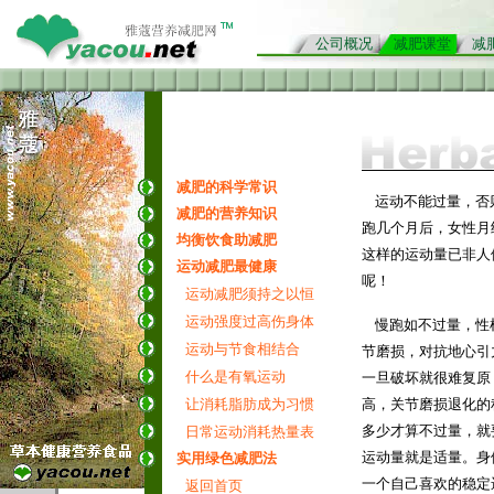
公司概况
减肥课堂
减
减肥的科学常识
运动不能过量，否
减肥的营养知识
跑几个月后，女性月
均衡饮食助减肥
这样的运动量已非人
运动减肥最健康
呢！
★拷贝本站内容
运动减肥须持之以恒
运动强度过高伤身体
慢跑如不过量，性
运动与节食相结合
节磨损，对抗地心引
什么是有氧运动
一旦破坏就很难复原
让消耗脂肪成为习惯
高，关节磨损退化的
多少才算不过量，就
日常运动消耗热量表
运动量就是适量。身
实用绿色减肥法
一个自己喜欢的稳定
返回首页