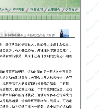
肥方法
营养赞助
营养减肥
减肥组合
奶昔食谱
运动强度过高有伤身体
则，身体所受的伤害极大，例如每天慢跑十五公里，
经会变少，有人甚至停经，男性性荷尔蒙也会减产，
体器官所能承受，其未来还有什麽别的伤害还不知道
请标明摘自《
雅寇营养减肥网
》并加上链接
机能反而更加畅旺。运动过量的另一很大的伤害是关
力的运动长期过量后，关节会比常人磨损得快，关节
，尤其中老年人的器官自行修补能力较低，年岁越
程度越大，故适量运动是一个非常重要的观念。运动
要看目前自己的身体状况，运动时身体不感觉难受的
体是越练越勇，运动量可逐渐增加，到后来，可选定
运动量，做为运动习惯的一部分，这个稳定的运动量