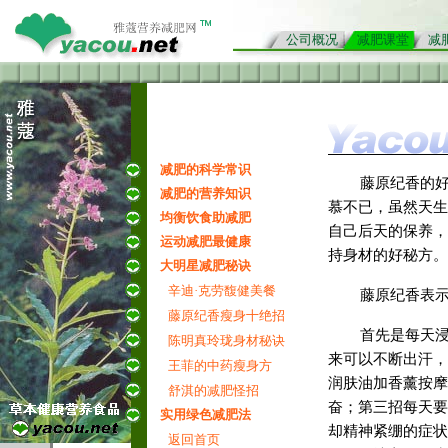
公司概况
减肥课堂
减
减肥的科学常识
藤原纪香的
减肥的营养知识
慕不已，虽然天生
均衡饮食助减肥
自己后天的保养，
运动减肥最健康
持身材的好秘方。
大明星减肥秘诀
辛迪·克劳馥健美餐
藤原纪香表示
藤原纪香瘦身十绝招
首先是每天浸
陈明真玲珑身材秘诀
来可以不断出汗，
王菲的中药瘦身方
润肤油加香薰按摩
舒淇的减肥怪招
奋；第三招每天要
实用绿色减肥法
却精神紧绷的症状
返回首页