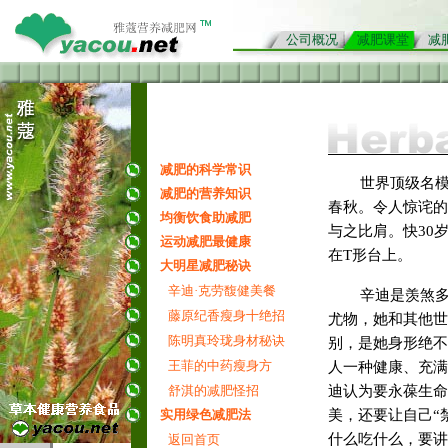
公司概况
减肥课堂
减
减肥的科学常识
世界顶级名模
减肥的营养知识
春秋。令人惊诧的
均衡饮食助减肥
与之比肩。快30
运动减肥最健康
在T形台上。
大明星减肥秘诀
辛迪·克劳馥健美餐
辛迪是羡煞
藤原纪香瘦身十绝招
尤物，她和其他世
陈明真玲珑身材秘诀
别，是她身形绝不
王菲的中药瘦身方
人一种健康、充满
舒淇的减肥怪招
迪认为要永葆生命
实用绿色减肥法
美，还要让自己“
什么吃什么，要讲
返回首页