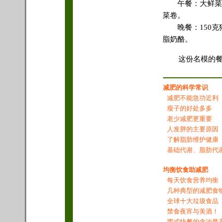
午餐：大鲜菜色
菜卷。
晚餐：150克
脂奶酪。
这份名模的
减肥的科学常识
减肥不能急功近利
瘦子的好处多多
老少减肥更重要
人发胖的主要原因
了解脂肪维护健康
基础代谢、脂肪代
均衡饮食助减肥
每天饮食营养均衡
几种典型的减肥食
全球十大垃圾食品
禁食夜宵与美酒！
西式快餐的含油量