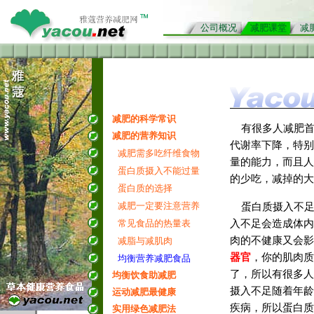
公司概况
减肥课堂
减
减肥的科学常识
有很多人
减肥
减肥的营养知识
代谢率下降，特别
减肥需多吃纤维食物
量的能力，而且人
蛋白质摄入不能过量
的少吃，减掉的大
蛋白质的选择
减肥一定要注意营养
蛋白质摄入不足
常见食品的热量表
入不足会造成体内
肉的不健康又会影
减脂与减肌肉
器官
，你的肌肉质
均衡营养减肥食品
了，所以有很多人
均衡饮食助减肥
摄入不足随着年龄
运动减肥最健康
疾病，所以蛋白质
实用绿色减肥法