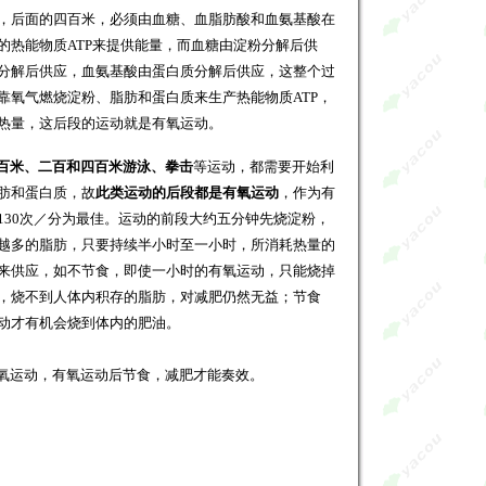
，后面的四百米，必须由血糖、血脂肪酸和血氨基酸在
的热能物质ATP来提供能量，而血糖由淀粉分解后供
分解后供应，血氨基酸由蛋白质分解后供应，这整个过
靠氧气燃烧淀粉、脂肪和蛋白质来生产热能物质ATP，
热量，这后段的运动就是有氧运动。
百米、二百和四百米游泳、拳击
等运动，都需要开始利
肪和蛋白质，故
此类运动的后段都是有氧运动
，作为有
130次／分为最佳。运动的前段大约五分钟先烧淀粉，
越多的脂肪，只要持续半小时至一小时，所消耗热量的
来供应，如不节食，即使一小时的有氧运动，只能烧掉
，烧不到人体内积存的脂肪，对减肥仍然无益；节食
动才有机会烧到体内的肥油。
明摘自《
雅寇营养减肥网
》并加上链接
氧运动，有氧运动后节食，减肥才能奏效。