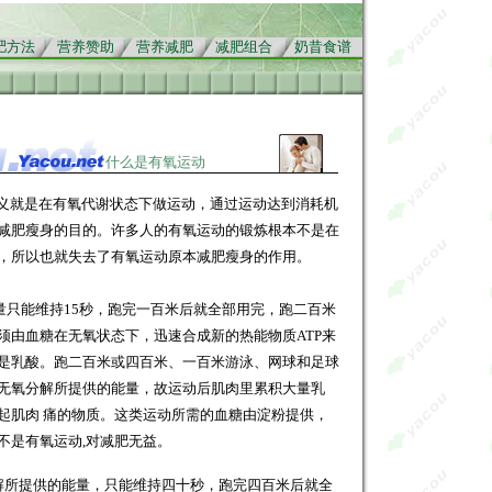
肥方法
营养赞助
营养减肥
减肥组合
奶昔食谱
什么是有氧运动
义就是在有氧代谢状态下做运动，通过运动达到消耗机
减肥
瘦身的目的。许多人的有氧运动的锻炼根本不是在
，所以也就失去了有氧运动原本
减肥
瘦身的作用。
★拷
自《
雅寇营养减肥网
》并加上链接
量只能维持15秒，跑完一百米后就全部用完，跑二百米
须由血糖在无氧状态下，迅速合成新的热能物质ATP来
是乳酸。跑二百米或四百米、一百米游泳、网球和足球
无氧分解所提供的能量，故运动后肌肉里累积大量乳
起肌肉 痛的物质。这类运动所需的血糖由淀粉提供，
不是有氧运动,对减肥无益。
解所提供的能量，只能维持四十秒，跑完四百米后就全