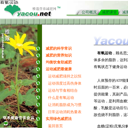
有氧运动
公司概况
减肥课堂
减
减肥的科学常识
有氧运动
，顾名思
减肥的营养知识
体多余的脂肪，达到
均衡饮食助减肥
有氧状态下健身运动
运动减肥最健康
贝本站内容请标明摘
运动减肥须持之以恒
人体预存的ATP能
运动强度过高伤身体
时后面的一百米，必
运动与节食相结合
提供能量，其副产品
什么是有氧运动
等运动，是利用血糖
让消耗脂肪成为习惯
酸，乳酸是运动后引
日常运动消耗热量表
故也烧不到脂肪，这
实用绿色减肥法
返回首页
血糖(淀粉)无氧分