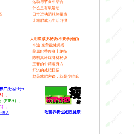
运动与节食相结合
什么是有氧运动
高
日常运动消耗热量表
让减肥成为生活习惯
大明星减肥秘诀(不要学她们)
辛迪·克劳馥健美餐
藤原纪香瘦身十绝招
陈明真玲珑身材秘诀
王菲的中药瘦身方
舒淇的减肥怪招
赵薇减肥密诀：就是少吃嘛
被广泛运用于:
A）
、
会
（FIBA）
、
C）
。
吃营养餐也减肥,健康!
>>进入