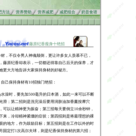
肥方法
营养赞助
营养减肥
减肥组合
奶昔食谱
藤原纪香瘦身十绝招
身材，不仅令男人神魂颠倒，更让许多女人羡慕不已，
，藤原纪香却表示，一切都还得靠自己后天的保养，才
她更大方地告诉大家保持身材的好秘方。
自己保持身材有10招独门绝招：
水澡时，要先加500毫升的日本酒，如此一来可以不断
光滑；第二招则是洗完澡后要用润肤油加香薰按摩穴
，可以让精神更为振奋；第三招每天要倒立10余秒钟，
下来，冷却精神紧绷的症状；第四招则是将最理想的裸
眼的地方，作为鼓励目标；第五招则是在工作以外的时
月固定打1次高尔夫球，则是纪香保持身材的第六招；