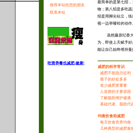
最简单的是第七招，
推荐本站给您的朋友
物；第八招是多吃蔬
联系本站
招是用脚尖站立，练
视一边举哑铃的动作
虽然藤原纪香
为，即使上天赋予好
能让自己始终维持曼
吃营养餐也减肥,健康!
减肥的科学常识
减肥不能急功近利
瘦子的好处多多
老少减肥更重要
人发胖的主要原因
了解脂肪维护健康
基础代谢、脂肪代
均衡饮食助减肥
每天饮食营养均衡
几种典型的减肥食