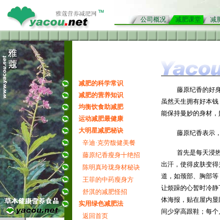
公司概况
减肥课堂
减
减肥的科学常识
藤原纪香的好
减肥的营养知识
虽然天生拥有好本钱
均衡饮食助减肥
能保持曼妙的身材，
运动减肥最健康
大明星减肥秘诀
藤原纪香表示，
辛迪·克劳馥健美餐
首先是每天浸热
藤原纪香瘦身十绝招
出汗，使得皮肤变得
陈明真玲珑身材秘诀
道，如颈部、胸部等
王菲的中药瘦身方
让烦躁的心暂时冷静
舒淇的减肥怪招
体海报，贴在屋内显
实用绿色减肥法
间少穿高跟鞋；每个
返回首页