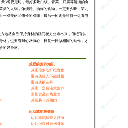
1天3餐要定时，最好多吃白饭、青菜、豆腐等清淡的食
菜类的火锅，像烧烤、油炸的食物，一定要少吃；第九
出一双美丽又修长的双腿；最后一招则是维持一边看电
。
大方地将自己保持身材的独门秘方公布出来，但纪香认
身材，也要有耐心及恒心，日复一日做相同的动作，才
妙的好身材。
减肥的营养知识
减肥需多吃纤维食物
蛋白质摄入不能过量
蛋白质的选择
减肥一定要注意营养
常见食品的热量表
谢
减脂肪与减肌肉
运动减肥最健康
运动减肥须持之以恒
物
运动强度过高伤身体