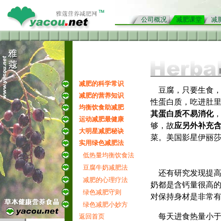
公司概况
减肥课堂
减
减肥的科学常识
豆腐，只要生食，
减肥的营养知识
性蛋白质，吃进肚
均衡饮食助减肥
其蛋白质不易消化
运动减肥最健康
够，故
应另外补充
大明星减肥秘诀
菜。美国影星伊丽
实用绿色减肥法
容请标明摘自《
雅
低热量均衡饮食法
豆腐牛奶减肥法
还有研究发现提高
减肥的心理疗法
奶都是含钙量很高的
绿色减肥守则
对保持身材是非常
绿色减肥小妙方
每天进食热量小于1
返回首页